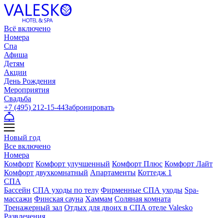
Всё включено
Номера
Спа
Афиша
Детям
Акции
День Рождения
Мероприятия
Свадьба
+7 (495) 212-15-44
Забронировать
Новый год
Все включено
Номера
Комфорт
Комфорт улучшенный
Комфорт Плюс
Комфорт Лайт
Комфорт двухкомнатный
Апартаменты
Коттедж 1
СПА
Бассейн
СПА уходы по телу
Фирменные СПА уходы
Spa-
массажи
Финская сауна
Хаммам
Соляная комната
Тренажерный зал
Отдых для двоих в СПА отеле Valesko
Развлечения