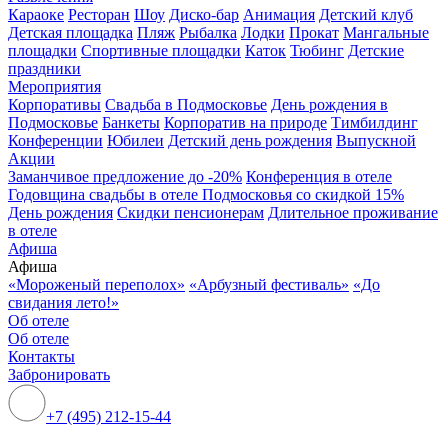
Караоке
Ресторан
Шоу
Диско-бар
Анимация
Детский клуб
Детская площадка
Пляж
Рыбалка
Лодки
Прокат
Мангальные
площадки
Спортивные площадки
Каток
Тюбинг
Детские
праздники
Мероприятия
Корпоративы
Свадьба в Подмосковье
День рождения в
Подмосковье
Банкеты
Корпоратив на природе
Тимбилдинг
Конференции
Юбилеи
Детский день рождения
Выпускной
Акции
Заманчивое предложение до -20%
Конференция в отеле
Годовщина свадьбы в отеле Подмосковья со скидкой 15%
День рождения
Скидки пенсионерам
Длительное проживание
в отеле
Афиша
Афиша
«Мороженый переполох»
«Арбузный фестиваль»
«До
свидания лето!»
Об отеле
Об отеле
Контакты
Забронировать
+7 (495) 212-15-44